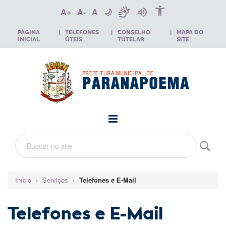
accessibility_new
sign_language
volume_up
A+
A-
A
🌙
PÁGINA
|
TELEFONES
|
CONSELHO
|
MAPA DO
INICIAL
ÚTEIS
TUTELAR
SITE
Início
›
Serviços
›
Telefones e E-Mail
Telefones e E-Mail