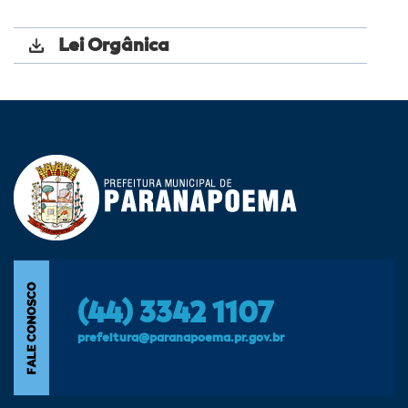
Lei Orgânica
(44) 3342 1107
prefeitura@paranapoema.pr.gov.br