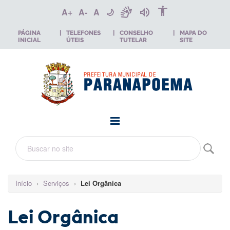
accessibility_new
sign_language
volume_up
A+
A-
A
🌙
PÁGINA
|
TELEFONES
|
CONSELHO
|
MAPA DO
INICIAL
ÚTEIS
TUTELAR
SITE
Início
›
Serviços
›
Lei Orgânica
Lei Orgânica